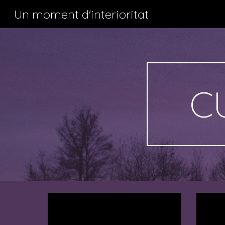
Un moment d'interioritat
Sk
C