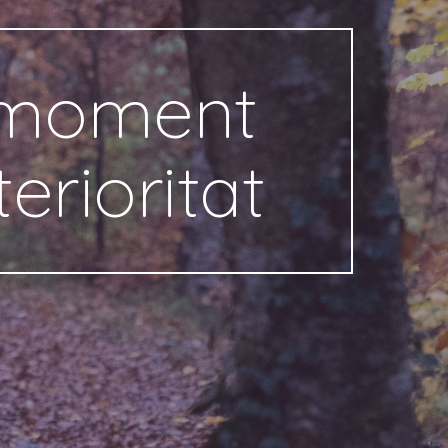
moment 
terioritat