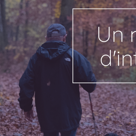
Un 
d'in